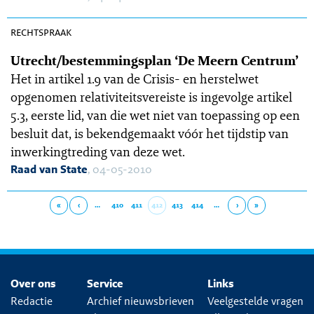
OGR 10-100
rechtspraak
Utrecht/bestemmingsplan ‘De Meern Centrum’
Het in artikel 1.9 van de Crisis- en herstelwet
opgenomen relativiteitsvereiste is ingevolge artikel
5.3, eerste lid, van die wet niet van toepassing op een
besluit dat, is bekendgemaakt vóór het tijdstip van
inwerkingtreding van deze wet.
Raad van State
, 04-05-2010
«
‹
…
410
411
412
413
414
…
›
»
Over ons
Service
Links
Redactie
Archief nieuwsbrieven
Veelgestelde vragen